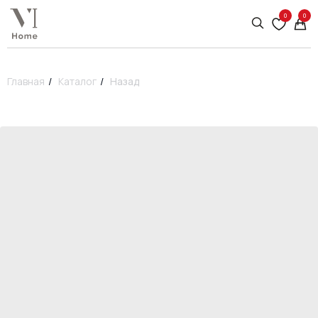
0
0
Главная
/
Каталог
/
Назад