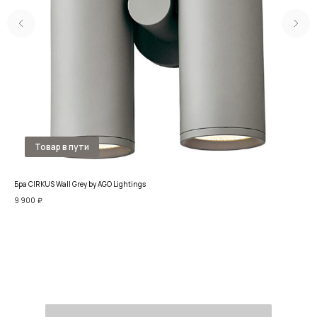
Бра CIRKUS Wall Grey by AGO Lightings
Бра
9 900
₽
11 6