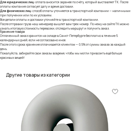
Для юридических лиц:
оплата вносится заранее по счёту, который выставляет ТК. После
оплаты компания согласует дату и время доставки.
Для физических лиц:
способ оплаты уточняется в транспортной компании — наличными
при получении или по их условиям.
Все детали оплаты и доставки уточняйте в транспортной компании.
После отправки груза наш менеджер вышлет вам трек-номер. По нему на сайте ТК можно
узнать итоговую стоимость перевозки, отследить маршрут и получить заказ.
Хранение товара
Оплаченный заказ хранится на складе в Санкт-Петербурге бесплатно в течение 5
календарных дней, если не согласовано иное.
После этого срока хранение оплачивается клиентом — 0,5% от суммы заказа за каждый
день.
Пожалуйста, забирайте свои заказы вовремя, чтобы мы могли привозить ещё больше
красивых вещей!
Другие товары из категории