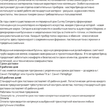
эксклюзивных материалов главные характеристики коллекции. Особого внимания
заслуживает ручная отделка осветительных приборов - мастера бренда активно
используют в своей работе нестандартные материи - ракушки, муранское стекло,
кристаллы, тем самым покоряя самых требовательных пользователей.
За годы своего существования интерьерный дом Currey Company сформировал
полноценную энциклопедию интерьерного искусства, каждая страница которой - новая
коллекция марки. Сегодня в ассортименте и самобытные лампы в духе старого Марокко, и
декорированные бусинами и медальонами люстры в стиле китч-готики, и стеклянная
монументальная антика. Каждый прибор полон харизмы и обаяния - классические
силуэты здесь гармонируют с современными формами, пастельные тона с яркими и
предельно смелыми.
Воздушные аквамариновые бусины, вручную декорированные дизайнерами, смягчают
грубо сваренное железо, создавая своенравные и прихотливые образы. В то же время бренд
продолжает заботиться о комфорте и безопасности своих клиентов, удивляя не только
эстетикой, но и техническим совершенством.
Сроки доставки
3 рабочих дня
У нас имеется складская программа с укороченным сроком доставки — до адреса в г.
Санкт-Петербург или пункта приёма ТК в г. Санкт-Петербург.
45 рабочих дней
Стандартный срок поставки составляет 45 рабочих дней. Логистическая цепочка каждого
заказа предусматривает трёхступенчатый контроль качества, поэтому стандартный срок
доставки составляет 45 рабочих дней.
Работаем по системе предзаказа.
Пожалуйста, уточняйте срок поставки конкретных моделей у наших менеджеров!
Оплата
Оплата производится напрямую в выбранной транспортной компании любым
доступным способом.