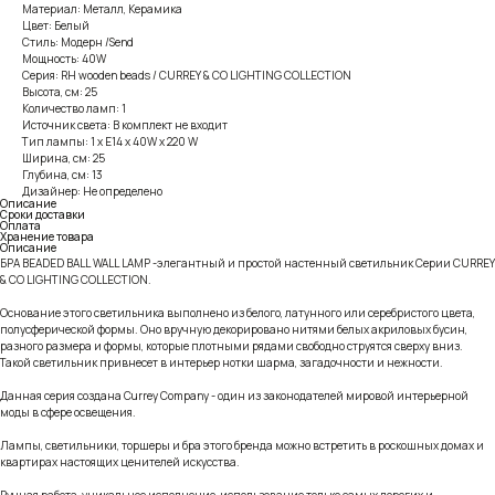
Материал: Металл, Керамика
Цвет: Белый
Стиль: Модерн /Send
Мощность: 40W
Серия: RH wooden beads / CURREY & CO LIGHTING COLLECTION
Высота, см: 25
Количество ламп: 1
Источник света: В комплект не входит
Тип лампы: 1 x E14 x 40W x 220 W
Ширина, см: 25
Глубина, см: 13
Дизайнер: Не определено
Описание
Сроки доставки
Оплата
Хранение товара
Описание
БРА BEADED BALL WALL LAMP -элегантный и простой настенный светильник Серии CURREY
& CO LIGHTING COLLECTION.
Основание этого светильника выполнено из белого, латунного или серебристого цвета,
полусферической формы. Оно вручную декорировано нитями белых акриловых бусин,
разного размера и формы, которые плотными рядами свободно струятся сверху вниз.
Такой светильник привнесет в интерьер нотки шарма, загадочности и нежности.
Данная серия создана Currey Company - один из законодателей мировой интерьерной
моды в сфере освещения.
Лампы, светильники, торшеры и бра этого бренда можно встретить в роскошных домах и
квартирах настоящих ценителей искусства.
Ручная работа, уникальное исполнение, использование только самых дорогих и