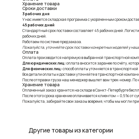
Хранение товара
Сроки доставки
3 рабочих дня
У нас имеется складская программа с укороченным сроком доставк
45 рабочих дней
Стандартный срок поставки составляет 45 рабочих дней. Логист
рабочих дней.
Работаем по системе предзаказа.
Пожалуйста, уточняйте срок поставки конкретных моделей у наш
Оплата
Оплата производится напрямую в выбранной транспортной комп
Для юридических лиц:
оплата вносится заранее по счёту, котор
Для физических лиц:
способ оплаты уточняется в транспортной
Все детали оплаты и доставки уточняйте в транспортной компани
После отправки груза наш менеджер вышлет вам трек-номер. По н
Хранение товара
Оплаченный заказ хранится на складе в Санкт-Петербурге беспла
После этого срока хранение оплачивается клиентом — 0,5% от су
Пожалуйста, забирайте свои заказы вовремя, чтобы мы могли при
Другие товары из категории