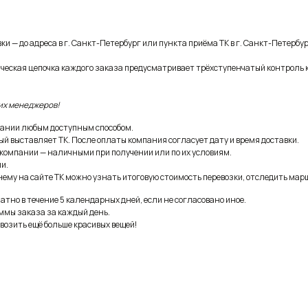
и — до адреса в г. Санкт-Петербург или пункта приёма ТК в г. Санкт-Петербур
ическая цепочка каждого заказа предусматривает трёхступенчатый контроль 
их менеджеров!
ании любым доступным способом.
ый выставляет ТК. После оплаты компания согласует дату и время доставки.
 компании — наличными при получении или по их условиям.
и.
ему на сайте ТК можно узнать итоговую стоимость перевозки, отследить марш
тно в течение 5 календарных дней, если не согласовано иное.
ммы заказа за каждый день.
возить ещё больше красивых вещей!