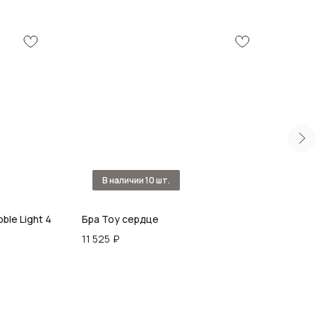
le Light 4
Бра Toy сердце
Наст
11 525
₽
16 8