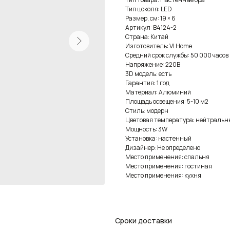
Тип цоколя: LED
Размер, см: 19 × 6
Артикул: B4124-2
Страна: Китай
Изготовитель: VI Home
Средний срок службы: 50 000 часов
Напряжение: 220В
3D модель: есть
Гарантия: 1 год
Материал: Алюминий
Площадь освещения: 5-10 м2
Стиль: модерн
Цветовая температура: нейтральн
Мощность: 3W
Установка: настенный
Дизайнер: Не определено
Место применения: спальня
Место применения: гостиная
Место применения: кухня
Сроки доставки