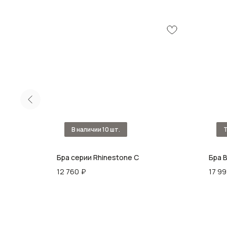
ie 25см
Бра серии Rhinestone C
Бра B
12 760
₽
17 9