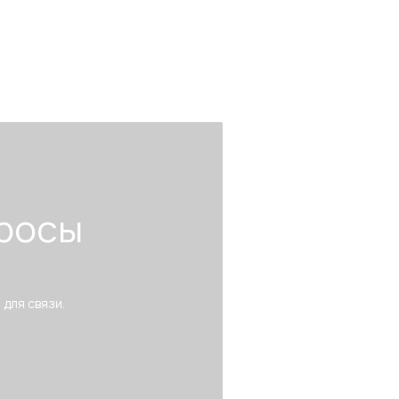
росы
 для связи.