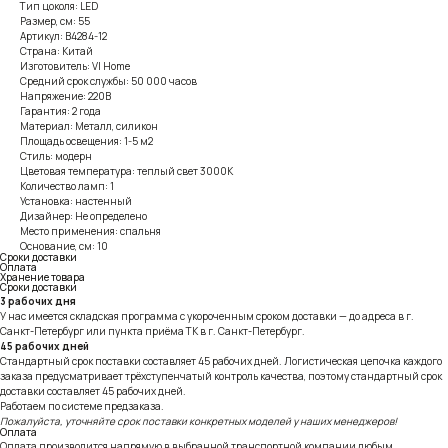
Тип цоколя: LED
Размер, см: 55
Артикул: B4284-12
Страна: Китай
Изготовитель: VI Home
Средний срок службы: 50 000 часов
Напряжение: 220В
Гарантия: 2 года
Материал: Металл, силикон
Площадь освещения: 1-5 м2
Стиль: модерн
Цветовая температура: теплый свет 3000К
Количество ламп: 1
Установка: настенный
Дизайнер: Не определено
Место применения: спальня
Основание, см: 10
Сроки доставки
Оплата
Хранение товара
Сроки доставки
3 рабочих дня
У нас имеется складская программа с укороченным сроком доставки — до адреса в г.
Санкт-Петербург или пункта приёма ТК в г. Санкт-Петербург.
45 рабочих дней
Стандартный срок поставки составляет 45 рабочих дней. Логистическая цепочка каждого
заказа предусматривает трёхступенчатый контроль качества, поэтому стандартный срок
доставки составляет 45 рабочих дней.
Работаем по системе предзаказа.
Пожалуйста, уточняйте срок поставки конкретных моделей у наших менеджеров!
Оплата
Оплата производится напрямую в выбранной транспортной компании любым