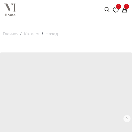
0
0
Главная
/
Каталог
/
Назад