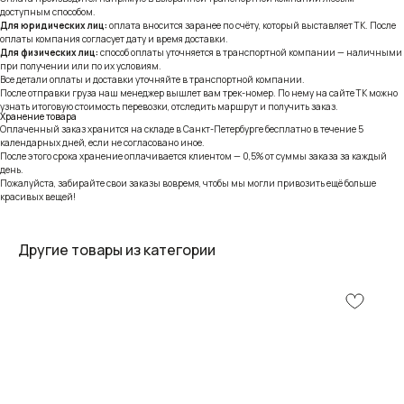
доступным способом.
Для юридических лиц:
оплата вносится заранее по счёту, который выставляет ТК. После
оплаты компания согласует дату и время доставки.
Для физических лиц:
способ оплаты уточняется в транспортной компании — наличными
при получении или по их условиям.
Все детали оплаты и доставки уточняйте в транспортной компании.
После отправки груза наш менеджер вышлет вам трек-номер. По нему на сайте ТК можно
узнать итоговую стоимость перевозки, отследить маршрут и получить заказ.
Хранение товара
Оплаченный заказ хранится на складе в Санкт-Петербурге бесплатно в течение 5
календарных дней, если не согласовано иное.
После этого срока хранение оплачивается клиентом — 0,5% от суммы заказа за каждый
день.
Пожалуйста, забирайте свои заказы вовремя, чтобы мы могли привозить ещё больше
красивых вещей!
Другие товары из категории