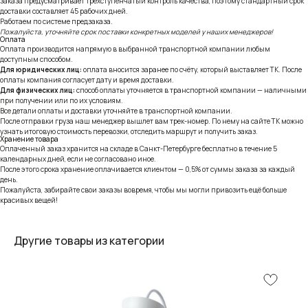
заказа предусматривает трёхступенчатый контроль качества, поэтому стандартный срок
доставки составляет 45 рабочих дней.
Работаем по системе предзаказа.
Пожалуйста, уточняйте срок поставки конкретных моделей у наших менеджеров!
Оплата
Оплата производится напрямую в выбранной транспортной компании любым
доступным способом.
Для юридических лиц:
оплата вносится заранее по счёту, который выставляет ТК. После
оплаты компания согласует дату и время доставки.
Для физических лиц:
способ оплаты уточняется в транспортной компании — наличными
при получении или по их условиям.
Все детали оплаты и доставки уточняйте в транспортной компании.
После отправки груза наш менеджер вышлет вам трек-номер. По нему на сайте ТК можно
узнать итоговую стоимость перевозки, отследить маршрут и получить заказ.
Хранение товара
Оплаченный заказ хранится на складе в Санкт-Петербурге бесплатно в течение 5
календарных дней, если не согласовано иное.
После этого срока хранение оплачивается клиентом — 0,5% от суммы заказа за каждый
день.
Пожалуйста, забирайте свои заказы вовремя, чтобы мы могли привозить ещё больше
красивых вещей!
Другие товары из категории