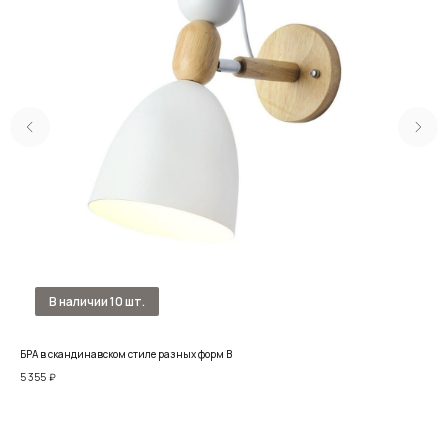
БРА в скандинавском стиле разных форм B
Нас
5 355
₽
18 1