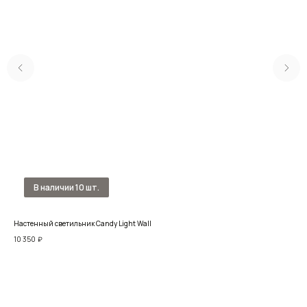
Настенный светильник Candy Light Wall
Нас
10 350
₽
13 