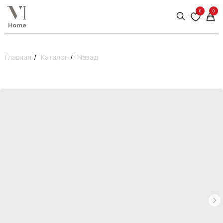
0
0
Главная
/
Каталог
/
Назад