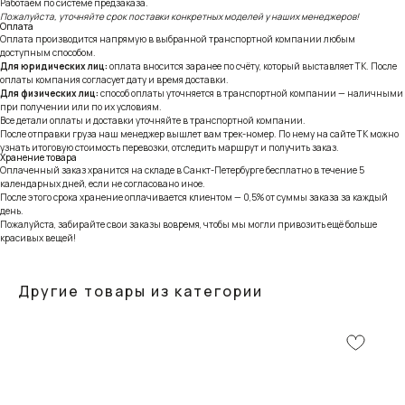
Работаем по системе предзаказа.
Пожалуйста, уточняйте срок поставки конкретных моделей у наших менеджеров!
Оплата
Оплата производится напрямую в выбранной транспортной компании любым
доступным способом.
Для юридических лиц:
оплата вносится заранее по счёту, который выставляет ТК. После
оплаты компания согласует дату и время доставки.
Для физических лиц:
способ оплаты уточняется в транспортной компании — наличными
при получении или по их условиям.
Все детали оплаты и доставки уточняйте в транспортной компании.
После отправки груза наш менеджер вышлет вам трек-номер. По нему на сайте ТК можно
узнать итоговую стоимость перевозки, отследить маршрут и получить заказ.
Хранение товара
Оплаченный заказ хранится на складе в Санкт-Петербурге бесплатно в течение 5
календарных дней, если не согласовано иное.
После этого срока хранение оплачивается клиентом — 0,5% от суммы заказа за каждый
день.
Пожалуйста, забирайте свои заказы вовремя, чтобы мы могли привозить ещё больше
красивых вещей!
Другие товары из категории