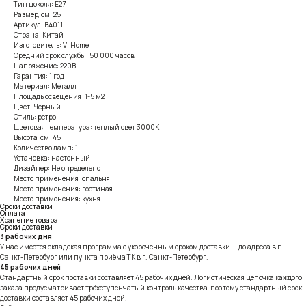
Тип цоколя: E27
Размер, см: 25
Артикул: B4011
Страна: Китай
Изготовитель: VI Home
Средний срок службы: 50 000 часов
Напряжение: 220В
Гарантия: 1 год
Материал: Металл
Площадь освещения: 1-5 м2
Цвет: Черный
Стиль: ретро
Цветовая температура: теплый свет 3000К
Высота, см: 45
Количество ламп: 1
Установка: настенный
Дизайнер: Не определено
Место применения: спальня
Место применения: гостиная
Место применения: кухня
Сроки доставки
Оплата
Хранение товара
Сроки доставки
3 рабочих дня
У нас имеется складская программа с укороченным сроком доставки — до адреса в г.
Санкт-Петербург или пункта приёма ТК в г. Санкт-Петербург.
45 рабочих дней
Стандартный срок поставки составляет 45 рабочих дней. Логистическая цепочка каждого
заказа предусматривает трёхступенчатый контроль качества, поэтому стандартный срок
доставки составляет 45 рабочих дней.