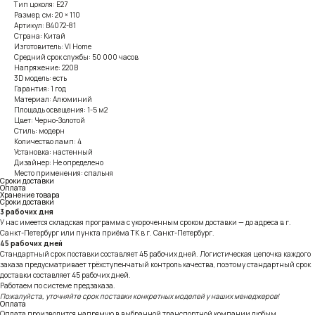
Тип цоколя: E27
Размер, см: 20 × 110
Артикул: B4072-81
Страна: Китай
Изготовитель: VI Home
Средний срок службы: 50 000 часов
Напряжение: 220В
3D модель: есть
Гарантия: 1 год
Материал: Алюминий
Площадь освещения: 1-5 м2
Цвет: Черно-Золотой
Стиль: модерн
Количество ламп: 4
Установка: настенный
Дизайнер: Не определено
Место применения: спальня
Сроки доставки
Оплата
Хранение товара
Сроки доставки
3 рабочих дня
У нас имеется складская программа с укороченным сроком доставки — до адреса в г.
Санкт-Петербург или пункта приёма ТК в г. Санкт-Петербург.
45 рабочих дней
Стандартный срок поставки составляет 45 рабочих дней. Логистическая цепочка каждого
заказа предусматривает трёхступенчатый контроль качества, поэтому стандартный срок
доставки составляет 45 рабочих дней.
Работаем по системе предзаказа.
Пожалуйста, уточняйте срок поставки конкретных моделей у наших менеджеров!
Оплата
Оплата производится напрямую в выбранной транспортной компании любым