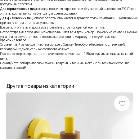
доступным способом.
Для юридических лиц:
оплата вносится заранее по счёту, который выставляет ТК. После
оплаты компания согласует дату и время доставки.
Для физических лиц:
способ оплаты уточняется в транспортной компании — наличными
при получении или по их условиям.
Все детали оплаты и доставки уточняйте в транспортной компании.
После отправки груза наш менеджер вышлет вам трек-номер. По нему на сайте ТК можно
узнать итоговую стоимость перевозки, отследить маршрут и получить заказ.
Хранение товара
Оплаченный заказ хранится на складе в Санкт-Петербурге бесплатно в течение 5
календарных дней, если не согласовано иное.
После этого срока хранение оплачивается клиентом — 0,5% от суммы заказа за каждый
день.
Пожалуйста, забирайте свои заказы вовремя, чтобы мы могли привозить ещё больше
красивых вещей!
Другие товары из категории