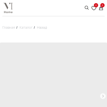
0
0
Главная
/
Каталог
/
Назад