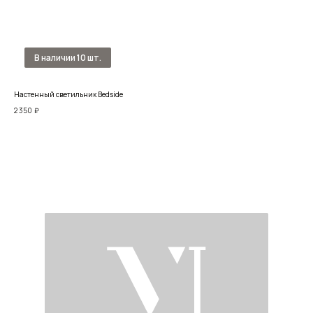
Настенный светильник Bedside
Бра 
2 350
₽
17 