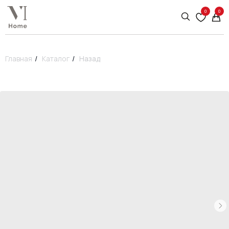
0
0
Главная
/
Каталог
/
Назад