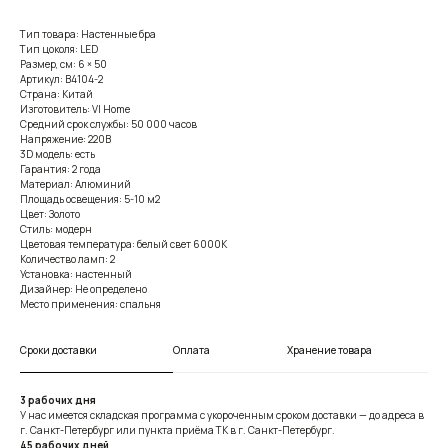
Тип товара: Настенные бра
Тип цоколя: LED
Размер, см: 6 × 50
Артикул: B4104-2
Страна: Китай
Изготовитель: VI Home
Средний срок службы: 50 000 часов
Напряжение: 220В
3D модель: есть
Гарантия: 2 года
Материал: Алюминий
Площадь освещения: 5-10 м2
Цвет: Золото
Стиль: модерн
Цветовая температура: белый свет 6000К
Количество ламп: 2
Установка: настенный
Дизайнер: Не определено
Место применения: спальня
Сроки доставки
Оплата
Хранение товара
3 рабочих дня
У нас имеется складская программа с укороченным сроком доставки — до адреса в
г. Санкт-Петербург или пункта приёма ТК в г. Санкт-Петербург.
45 рабочих дней