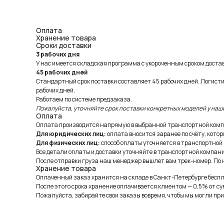
Оплата
Хранение товара
Сроки доставки
3 рабочих дня
У нас имеется складская программа с укороченным сроком доставк
45 рабочих дней
Стандартный срок поставки составляет 45 рабочих дней. Логист
рабочих дней.
Работаем по системе предзаказа.
Пожалуйста, уточняйте срок поставки конкретных моделей у наш
Оплата
Оплата производится напрямую в выбранной транспортной комп
Для юридических лиц:
оплата вносится заранее по счёту, котор
Для физических лиц:
способ оплаты уточняется в транспортной
Все детали оплаты и доставки уточняйте в транспортной компани
После отправки груза наш менеджер вышлет вам трек-номер. По н
Хранение товара
Оплаченный заказ хранится на складе в Санкт-Петербурге беспла
После этого срока хранение оплачивается клиентом — 0,5% от су
Пожалуйста, забирайте свои заказы вовремя, чтобы мы могли при