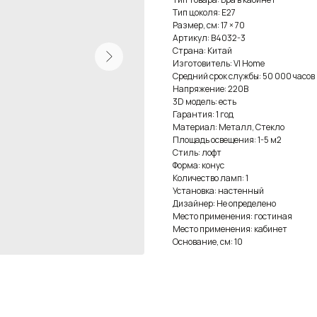
Тип цоколя: E27
Размер, см: 17 × 70
Артикул: B4032-3
Страна: Китай
Изготовитель: VI Home
Средний срок службы: 50 000 часов
Напряжение: 220В
3D модель: есть
Гарантия: 1 год
Материал: Металл, Стекло
Площадь освещения: 1-5 м2
Стиль: лофт
Форма: конус
Количество ламп: 1
Установка: настенный
Дизайнер: Не определено
Место применения: гостиная
Место применения: кабинет
Основание, см: 10