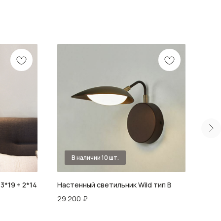
3*19 + 2*14
Настенный светильник Wild тип В
Бра 
29 200
₽
18 6