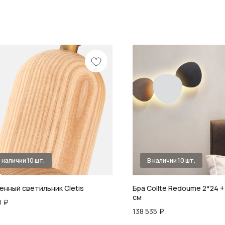
енный светильник Cletis
Бра Collte Redoume 2*24 + 
см
0
₽
138 535
₽