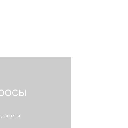
росы
 для связи.