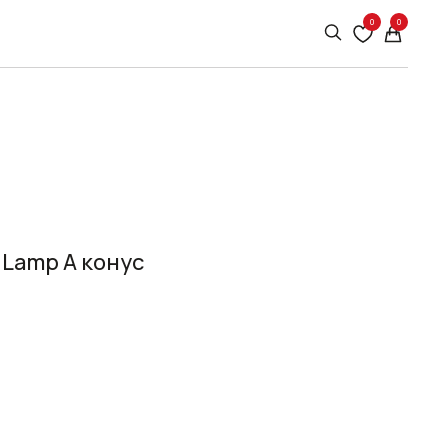
0
0
 Lamp A конус