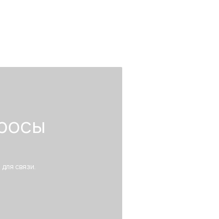
росы
 для связи.