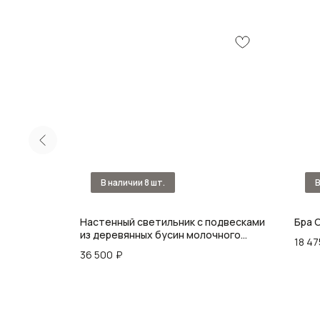
by Fabien
Настенный светильник с подвесками
Бра C
из деревянных бусин молочного
18 47
цвета Wooden Beads Wall Lamp
36 500
₽