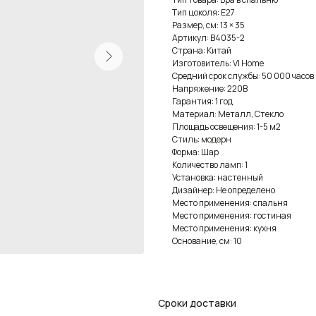
Тип цоколя: E27
Размер, см: 13 × 35
Артикул: B4035-2
Страна: Китай
Изготовитель: VI Home
Средний срок службы: 50 000 часов
Напряжение: 220В
Гарантия: 1 год
Материал: Металл, Стекло
Площадь освещения: 1-5 м2
Стиль: модерн
Форма: Шар
Количество ламп: 1
Установка: настенный
Дизайнер: Не определено
Место применения: спальня
Место применения: гостиная
Место применения: кухня
Основание, см: 10
Сроки доставки