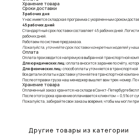
Хранение товара
Сроки доставки
3 рабочих дня
У нас имеется складская программа с укороченным сроком доставк
45 рабочих дней
Стандартный срок поставки составляет 45 рабочих дней. Логист
рабочих дней.
Работаем по системе предзаказа.
Пожалуйста, уточняйте срок поставки конкретных моделей у наш
Оплата
Оплата производится напрямую в выбранной транспортной комп
Для юридических лиц:
оплата вносится заранее по счёту, котор
Для физических лиц:
способ оплаты уточняется в транспортной
Все детали оплаты и доставки уточняйте в транспортной компани
После отправки груза наш менеджер вышлет вам трек-номер. По н
Хранение товара
Оплаченный заказ хранится на складе в Санкт-Петербурге беспла
После этого срока хранение оплачивается клиентом — 0,5% от су
Пожалуйста, забирайте свои заказы вовремя, чтобы мы могли при
Другие товары из категории