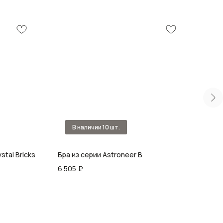
tal Bricks
Бра из серии Astroneer B
Бра 
6 505
₽
10 5