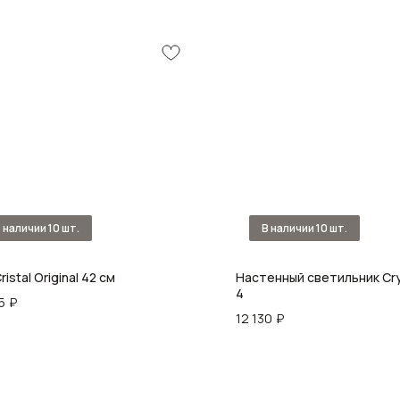
ristal Original 42 см
Настенный светильник Crys
4
5
₽
12 130
₽