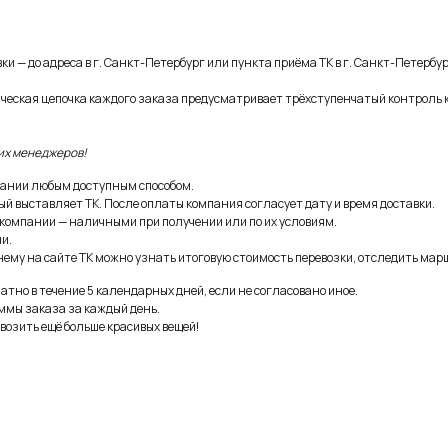
и — до адреса в г. Санкт-Петербург или пункта приёма ТК в г. Санкт-Петербур
ическая цепочка каждого заказа предусматривает трёхступенчатый контроль 
их менеджеров!
ании любым доступным способом.
ый выставляет ТК. После оплаты компания согласует дату и время доставки.
 компании — наличными при получении или по их условиям.
и.
ему на сайте ТК можно узнать итоговую стоимость перевозки, отследить марш
тно в течение 5 календарных дней, если не согласовано иное.
ммы заказа за каждый день.
возить ещё больше красивых вещей!