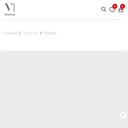
0
0
Главная
/
Каталог
/
Назад