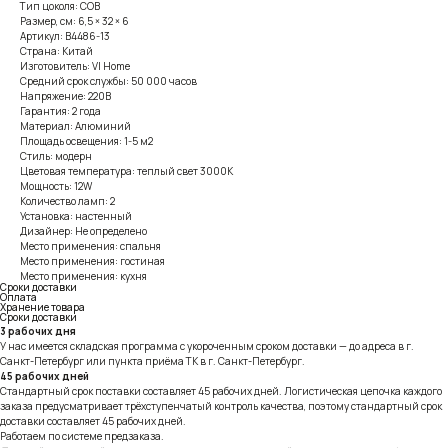
Тип цоколя: COB
Размер, см: 6,5 × 32 × 6
Артикул: B4486-13
Страна: Китай
Изготовитель: VI Home
Средний срок службы: 50 000 часов
Напряжение: 220В
Гарантия: 2 года
Материал: Алюминий
Площадь освещения: 1-5 м2
Стиль: модерн
Цветовая температура: теплый свет 3000К
Мощность: 12W
Количество ламп: 2
Установка: настенный
Дизайнер: Не определено
Место применения: спальня
Место применения: гостиная
Место применения: кухня
Сроки доставки
Оплата
Хранение товара
Сроки доставки
3 рабочих дня
У нас имеется складская программа с укороченным сроком доставки — до адреса в г.
Санкт-Петербург или пункта приёма ТК в г. Санкт-Петербург.
45 рабочих дней
Стандартный срок поставки составляет 45 рабочих дней. Логистическая цепочка каждого
заказа предусматривает трёхступенчатый контроль качества, поэтому стандартный срок
доставки составляет 45 рабочих дней.
Работаем по системе предзаказа.