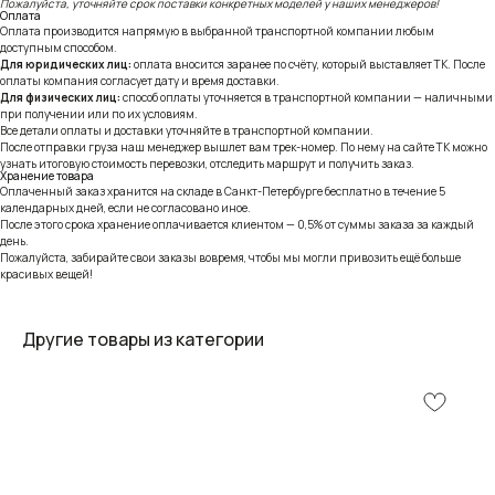
Пожалуйста, уточняйте срок поставки конкретных моделей у наших менеджеров!
Оплата
Оплата производится напрямую в выбранной транспортной компании любым
доступным способом.
Для юридических лиц:
оплата вносится заранее по счёту, который выставляет ТК. После
оплаты компания согласует дату и время доставки.
Для физических лиц:
способ оплаты уточняется в транспортной компании — наличными
при получении или по их условиям.
Все детали оплаты и доставки уточняйте в транспортной компании.
После отправки груза наш менеджер вышлет вам трек-номер. По нему на сайте ТК можно
узнать итоговую стоимость перевозки, отследить маршрут и получить заказ.
Хранение товара
Оплаченный заказ хранится на складе в Санкт-Петербурге бесплатно в течение 5
календарных дней, если не согласовано иное.
После этого срока хранение оплачивается клиентом — 0,5% от суммы заказа за каждый
день.
Пожалуйста, забирайте свои заказы вовремя, чтобы мы могли привозить ещё больше
красивых вещей!
Другие товары из категории