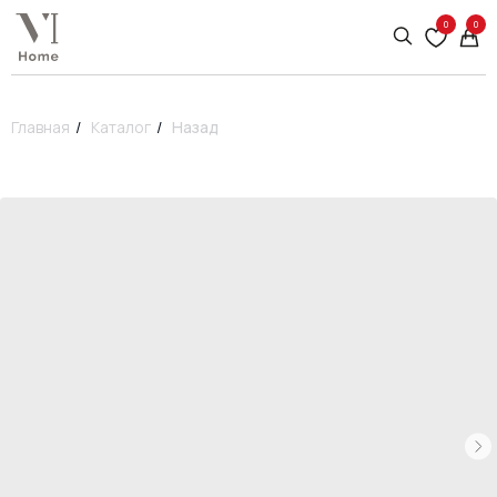
0
0
Главная
/
Каталог
/
Назад