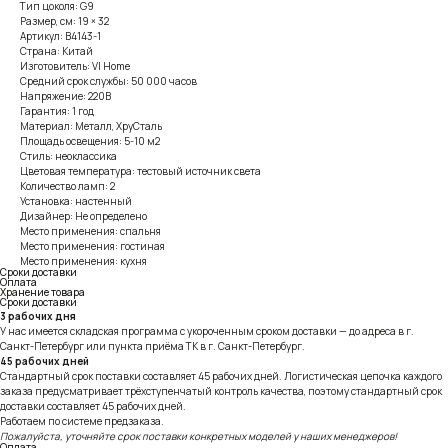
Тип цоколя: G9
Размер, см: 19 × 32
Артикул: B4143-1
Страна: Китай
Изготовитель: VI Home
Средний срок службы: 50 000 часов
Напряжение: 220В
Гарантия: 1 год
Материал: Металл, ХруСталь
Площадь освещения: 5-10 м2
Стиль: неоклассика
Цветовая температура: тестовый источник света
Количество ламп: 2
Установка: настенный
Дизайнер: Не определено
Место применения: спальня
Место применения: гостиная
Место применения: кухня
Сроки доставки
Оплата
Хранение товара
Сроки доставки
3 рабочих дня
У нас имеется складская программа с укороченным сроком доставки — до адреса в г.
Санкт-Петербург или пункта приёма ТК в г. Санкт-Петербург.
45 рабочих дней
Стандартный срок поставки составляет 45 рабочих дней. Логистическая цепочка каждого
заказа предусматривает трёхступенчатый контроль качества, поэтому стандартный срок
доставки составляет 45 рабочих дней.
Работаем по системе предзаказа.
Пожалуйста, уточняйте срок поставки конкретных моделей у наших менеджеров!
Оплата