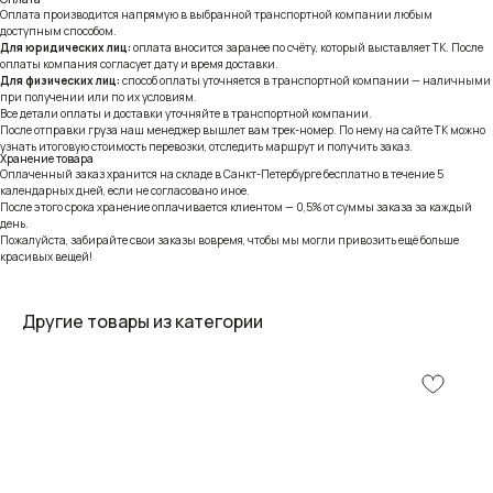
Оплата производится напрямую в выбранной транспортной компании любым
доступным способом.
Для юридических лиц:
оплата вносится заранее по счёту, который выставляет ТК. После
оплаты компания согласует дату и время доставки.
Для физических лиц:
способ оплаты уточняется в транспортной компании — наличными
при получении или по их условиям.
Все детали оплаты и доставки уточняйте в транспортной компании.
После отправки груза наш менеджер вышлет вам трек-номер. По нему на сайте ТК можно
узнать итоговую стоимость перевозки, отследить маршрут и получить заказ.
Хранение товара
Оплаченный заказ хранится на складе в Санкт-Петербурге бесплатно в течение 5
календарных дней, если не согласовано иное.
После этого срока хранение оплачивается клиентом — 0,5% от суммы заказа за каждый
день.
Пожалуйста, забирайте свои заказы вовремя, чтобы мы могли привозить ещё больше
красивых вещей!
Другие товары из категории