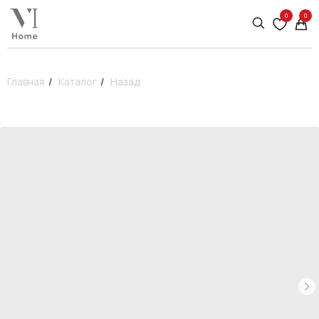
0
0
Главная
/
Каталог
/
Назад