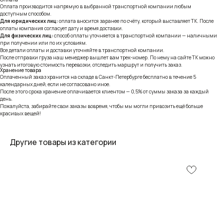
Оплата производится напрямую в выбранной транспортной компании любым
доступным способом.
Для юридических лиц:
оплата вносится заранее по счёту, который выставляет ТК. После
оплаты компания согласует дату и время доставки.
Для физических лиц:
способ оплаты уточняется в транспортной компании — наличными
при получении или по их условиям.
Все детали оплаты и доставки уточняйте в транспортной компании.
После отправки груза наш менеджер вышлет вам трек-номер. По нему на сайте ТК можно
узнать итоговую стоимость перевозки, отследить маршрут и получить заказ.
Хранение товара
Оплаченный заказ хранится на складе в Санкт-Петербурге бесплатно в течение 5
календарных дней, если не согласовано иное.
После этого срока хранение оплачивается клиентом — 0,5% от суммы заказа за каждый
день.
Пожалуйста, забирайте свои заказы вовремя, чтобы мы могли привозить ещё больше
красивых вещей!
Другие товары из категории