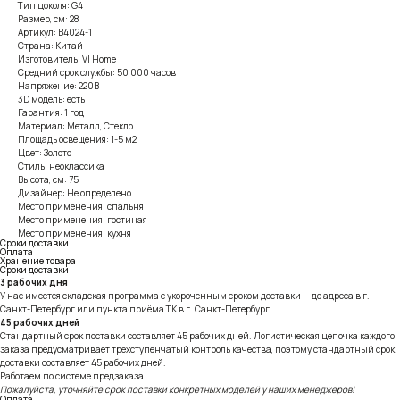
Тип цоколя: G4
Размер, см: 28
Артикул: B4024-1
Страна: Китай
Изготовитель: VI Home
Средний срок службы: 50 000 часов
Напряжение: 220В
3D модель: есть
Гарантия: 1 год
Материал: Металл, Стекло
Площадь освещения: 1-5 м2
Цвет: Золото
Стиль: неоклассика
Высота, см: 75
Дизайнер: Не определено
Место применения: спальня
Место применения: гостиная
Место применения: кухня
Сроки доставки
Оплата
Хранение товара
Сроки доставки
3 рабочих дня
У нас имеется складская программа с укороченным сроком доставки — до адреса в г.
Санкт-Петербург или пункта приёма ТК в г. Санкт-Петербург.
45 рабочих дней
Стандартный срок поставки составляет 45 рабочих дней. Логистическая цепочка каждого
заказа предусматривает трёхступенчатый контроль качества, поэтому стандартный срок
доставки составляет 45 рабочих дней.
Работаем по системе предзаказа.
Пожалуйста, уточняйте срок поставки конкретных моделей у наших менеджеров!
Оплата