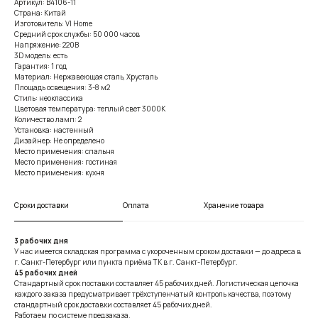
Артикул: B4106-11
Страна: Китай
Изготовитель: VI Home
Средний срок службы: 50 000 часов
Напряжение: 220В
3D модель: есть
Гарантия: 1 год
Материал: Нержавеющая сталь, Хрусталь
Площадь освещения: 3-8 м2
Стиль: неоклассика
Цветовая температура: теплый свет 3000К
Количество ламп: 2
Установка: настенный
Дизайнер: Не определено
Место применения: спальня
Место применения: гостиная
Место применения: кухня
Сроки доставки
Оплата
Хранение товара
3 рабочих дня
У нас имеется складская программа с укороченным сроком доставки — до адреса в
г. Санкт-Петербург или пункта приёма ТК в г. Санкт-Петербург.
45 рабочих дней
Стандартный срок поставки составляет 45 рабочих дней. Логистическая цепочка
каждого заказа предусматривает трёхступенчатый контроль качества, поэтому
стандартный срок доставки составляет 45 рабочих дней.
Работаем по системе предзаказа.