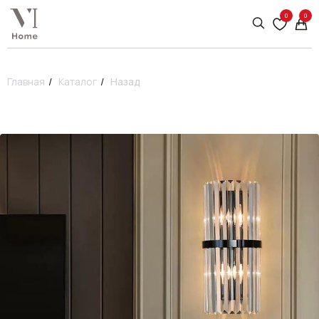
0
0
Главная
/
Каталог
/
Назад