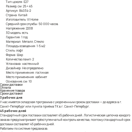
Тип цоколя: E27
Размер, см: 25 × 45
Артикул: B4034-2
Страна: Китай
Изготовитель: VI Home
Средний срок службы: 50 000 часов
Напряжение: 220В
3D модель: есть
Гарантия: 1 год
Материал: Металл, Стекло
Площадь освещения: 1-5 м2
Стиль: лофт
Форма: Шар
Количество ламп: 2
Установка: настенный
Дизайнер: Не определено
Место применения: гостиная
Место применения: кабинет
Основание, см: 10
Сроки доставки
Оплата
Хранение товара
Сроки доставки
3 рабочих дня
У нас имеется складская программа с укороченным сроком доставки — до адреса в г.
Санкт-Петербург или пункта приёма ТК в г. Санкт-Петербург.
45 рабочих дней
Стандартный срок поставки составляет 45 рабочих дней. Логистическая цепочка каждого
заказа предусматривает трёхступенчатый контроль качества, поэтому стандартный срок
доставки составляет 45 рабочих дней.
Работаем по системе предзаказа.