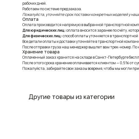
рабочих дней.
Работаем по системе предзаказа.
Пожалуйста, уточняйте срок поставки конкретных моделей у наш
Оплата
Оплата производится напрямую в выбранной транспортной комп
Для юридических лиц:
оплата вносится заранее по счёту, котор
Для физических лиц:
способ оплаты уточняется в транспортной
Все детали оплаты и доставки уточняйте в транспортной компани
После отправки груза наш менеджер вышлет вам трек-номер. По н
Хранение товара
Оплаченный заказ хранится на складе в Санкт-Петербурге беспла
После этого срока хранение оплачивается клиентом — 0,5% от су
Пожалуйста, забирайте свои заказы вовремя, чтобы мы могли при
Другие товары из категории