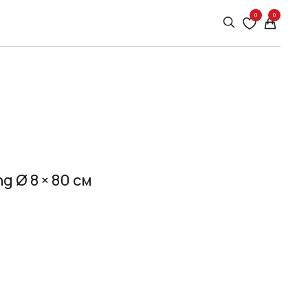
0
0
g Ø 8 × 80 см