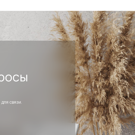
росы
 для связи.