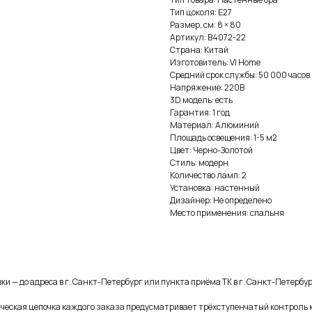
Тип цоколя: E27
Размер, см: 8 × 80
Артикул: B4072-22
Страна: Китай
Изготовитель: VI Home
Средний срок службы: 50 000 часов
Напряжение: 220В
3D модель: есть
Гарантия: 1 год
Материал: Алюминий
Площадь освещения: 1-5 м2
Цвет: Черно-Золотой
Стиль: модерн
Количество ламп: 2
Установка: настенный
Дизайнер: Не определено
Место применения: спальня
и — до адреса в г. Санкт-Петербург или пункта приёма ТК в г. Санкт-Петербур
ическая цепочка каждого заказа предусматривает трёхступенчатый контроль 