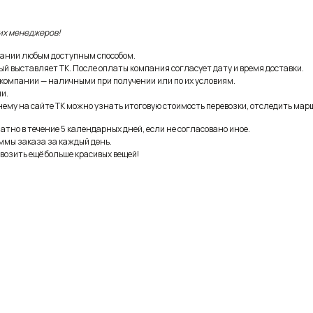
их менеджеров!
ании любым доступным способом.
ый выставляет ТК. После оплаты компания согласует дату и время доставки.
 компании — наличными при получении или по их условиям.
и.
ему на сайте ТК можно узнать итоговую стоимость перевозки, отследить марш
тно в течение 5 календарных дней, если не согласовано иное.
ммы заказа за каждый день.
возить ещё больше красивых вещей!