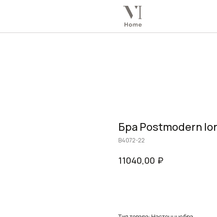
Бра Postmodern lon
B4072-22
₽
11040,00
Заказать
Тип товара: Настенные бра