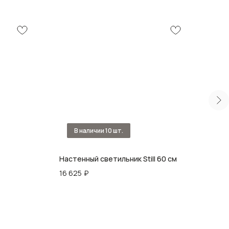
Настенный светильник Still 60 см
Бра 
16 625
₽
22 5