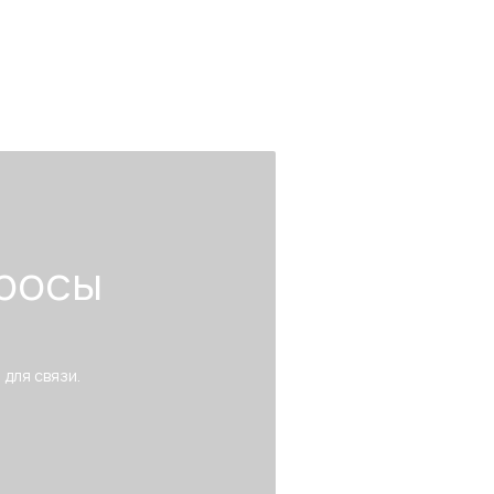
росы
 для связи.