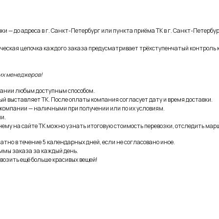
и — до адреса в г. Санкт-Петербург или пункта приёма ТК в г. Санкт-Петербур
ическая цепочка каждого заказа предусматривает трёхступенчатый контроль 
их менеджеров!
ании любым доступным способом.
ый выставляет ТК. После оплаты компания согласует дату и время доставки.
 компании — наличными при получении или по их условиям.
и.
ему на сайте ТК можно узнать итоговую стоимость перевозки, отследить марш
тно в течение 5 календарных дней, если не согласовано иное.
ммы заказа за каждый день.
возить ещё больше красивых вещей!