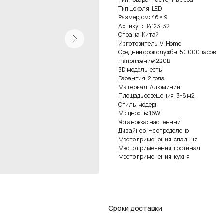
Тип цоколя: LED
Размер, см: 46 × 9
Артикул: B4123-32
Страна: Китай
Изготовитель: VI Home
Средний срок службы: 50 000 часов
Напряжение: 220В
3D модель: есть
Гарантия: 2 года
Материал: Алюминий
Площадь освещения: 3-8 м2
Стиль: модерн
Мощность: 16W
Установка: настенный
Дизайнер: Не определено
Место применения: спальня
Место применения: гостиная
Место применения: кухня
Сроки доставки