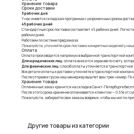
Хранение товара
Сроки доставки
3 рабочих дня
У нас имеется складская программа с укороченным сроком доставк
45 рабочих дней
Стандартный срок поставки составляет 45 рабочих дней. Логист
рабочих дней.
Работаем по системе предзаказа.
Пожалуйста, уточняйте срок поставки конкретных моделей у наш
Оплата
Оплата производится напрямую в выбранной транспортной комп
Для юридических лиц:
оплата вносится заранее по счёту, котор
Для физических лиц:
способ оплаты уточняется в транспортной
Все детали оплаты и доставки уточняйте в транспортной компани
После отправки груза наш менеджер вышлет вам трек-номер. По н
Хранение товара
Оплаченный заказ хранится на складе в Санкт-Петербурге беспла
После этого срока хранение оплачивается клиентом — 0,5% от су
Пожалуйста, забирайте свои заказы вовремя, чтобы мы могли при
Другие товары из категории