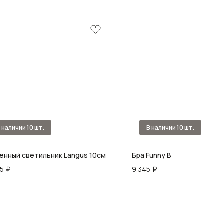
енный светильник Langus 10см
Бра Funny B
45
₽
9 345
₽