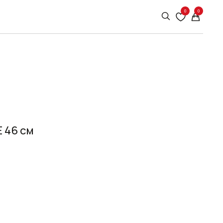
0
0
 46 см