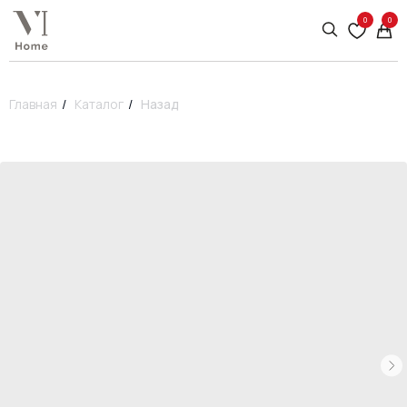
0
0
Главная
/
Каталог
/
Назад