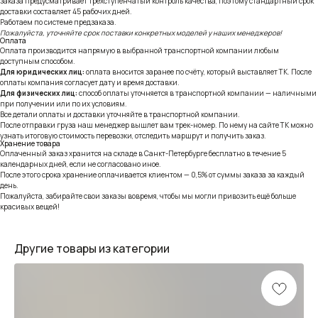
заказа предусматривает трёхступенчатый контроль качества, поэтому стандартный срок
доставки составляет 45 рабочих дней.
Работаем по системе предзаказа.
Пожалуйста, уточняйте срок поставки конкретных моделей у наших менеджеров!
Оплата
Оплата производится напрямую в выбранной транспортной компании любым
доступным способом.
Для юридических лиц:
оплата вносится заранее по счёту, который выставляет ТК. После
оплаты компания согласует дату и время доставки.
Для физических лиц:
способ оплаты уточняется в транспортной компании — наличными
при получении или по их условиям.
Все детали оплаты и доставки уточняйте в транспортной компании.
После отправки груза наш менеджер вышлет вам трек-номер. По нему на сайте ТК можно
узнать итоговую стоимость перевозки, отследить маршрут и получить заказ.
Хранение товара
Оплаченный заказ хранится на складе в Санкт-Петербурге бесплатно в течение 5
календарных дней, если не согласовано иное.
После этого срока хранение оплачивается клиентом — 0,5% от суммы заказа за каждый
день.
Пожалуйста, забирайте свои заказы вовремя, чтобы мы могли привозить ещё больше
красивых вещей!
Другие товары из категории