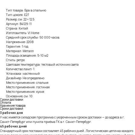
Тип товара: Бра в спальню
Тип цоколя: E27
Размер, см: 22 × 12,5
Артикул: B4129-11
Страна: Китай
Изготовитель: VI Home
Средний срок службы: 50 000 часов
Напряжение: 220В
Гарантия: 1 год
Материал: Металл
Площадь освещения: 5-10 м2
Стиль: ретро
Цветовая температура: тестовый источник света
Количество ламп: 1
Установка: настенный
Дизайнер: Не определено
Место применения: спальня
Место применения: гостиная
Место применения: кухня
Основание, см: 10
Сроки доставки
Оплата
Хранение товара
Сроки доставки
3 рабочих дня
У нас имеется складская программа с укороченным сроком доставки — до адреса в г.
Санкт-Петербург или пункта приёма ТК в г. Санкт-Петербург.
45 рабочих дней
Стандартный срок поставки составляет 45 рабочих дней. Логистическая цепочка каждого