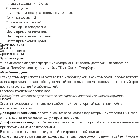
Площадь освещения: 3-8 м2
Стиль: модерн
Цветовая температура: теплый свет 3000К
Количество ламп: 2
Установка: настенный
Дизайнер: Не определено
Место применения: спальня
Место применения: гостиная
Место применения: кухня
Сроки доставки
Оплата
Хранение товара
Сроки доставки
3 рабочих дня
У нас имеется складская программа с укороченным сроком доставки — до адреса в г.
Санкт-Петербург или пункта приёма ТК в г. Санкт-Петербург.
45 рабочих дней
Стандартный срок поставки составляет 45 рабочих дней. Логистическая цепочка каждого
заказа предусматривает трёхступенчатый контроль качества, поэтому стандартный срок
доставки составляет 45 рабочих дней.
Работаем по системе предзаказа.
Пожалуйста, уточняйте срок поставки конкретных моделей у наших менеджеров!
Оплата
Оплата производится напрямую в выбранной транспортной компании любым
доступным способом.
Для юридических лиц:
оплата вносится заранее по счёту, который выставляет ТК. После
оплаты компания согласует дату и время доставки.
Для физических лиц:
способ оплаты уточняется в транспортной компании — наличными
при получении или по их условиям.
Все детали оплаты и доставки уточняйте в транспортной компании.
После отправки груза наш менеджер вышлет вам трек-номер. По нему на сайте ТК можно