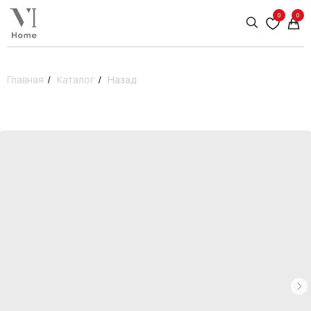
0
0
Главная
/
Каталог
/
Назад