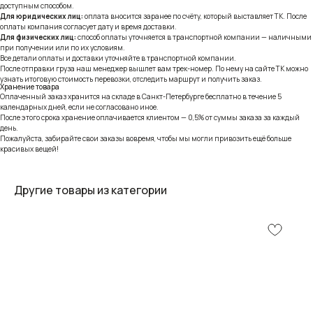
доступным способом.
Для юридических лиц:
оплата вносится заранее по счёту, который выставляет ТК. После
оплаты компания согласует дату и время доставки.
Для физических лиц:
способ оплаты уточняется в транспортной компании — наличными
при получении или по их условиям.
Все детали оплаты и доставки уточняйте в транспортной компании.
После отправки груза наш менеджер вышлет вам трек-номер. По нему на сайте ТК можно
узнать итоговую стоимость перевозки, отследить маршрут и получить заказ.
Хранение товара
Оплаченный заказ хранится на складе в Санкт-Петербурге бесплатно в течение 5
календарных дней, если не согласовано иное.
После этого срока хранение оплачивается клиентом — 0,5% от суммы заказа за каждый
день.
Пожалуйста, забирайте свои заказы вовремя, чтобы мы могли привозить ещё больше
красивых вещей!
Другие товары из категории