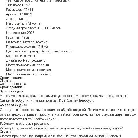
Тип товара: Бра с тканевыми плафонами
Тип цоколя: E27
Размер, см: 13 × 38
Артикул: B4100-2
Страна: Китай
Изготовитель: VI Home
Средний срок службы: 50 000 часов
Напряжение: 220В
Гарантия: 1 год
Материал: Металл, Текстиль
Площадь освещения: 3-8 м2
Цветовая температура: без источника света
Количество ламп: 1
Дизайнер: Не определено
Место применения: спальня
Место применения: гостиная
Место применения: столовая
Сроки доставки
Оплата
Хранение товара
Сроки доставки
3 рабочих дня
У нас имеется складская программа с укороченным сроком доставки — до адреса в г.
Санкт-Петербург или пункта приёма ТК в г. Санкт-Петербург.
45 рабочих дней
Стандартный срок поставки составляет 45 рабочих дней. Логистическая цепочка каждого
заказа предусматривает трёхступенчатый контроль качества, поэтому стандартный срок
доставки составляет 45 рабочих дней.
Работаем по системе предзаказа.
Пожалуйста, уточняйте срок поставки конкретных моделей у наших менеджеров!
Оплата
Оплата производится напрямую в выбранной транспортной компании любым