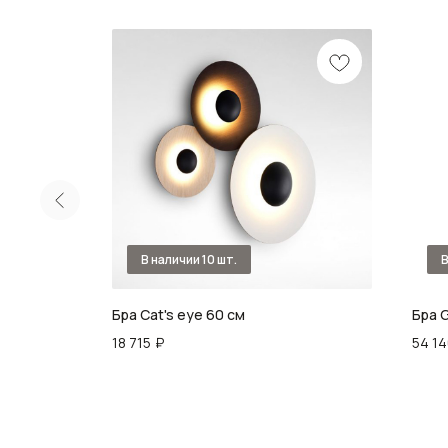
е разных
Бра Cat's eye 60 см
Бра G
18 715
₽
54 1