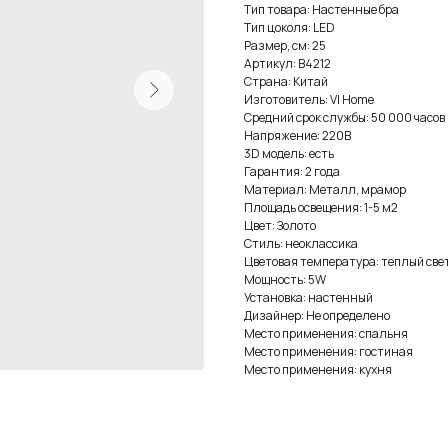
Тип товара: Настенные бра
Тип цоколя: LED
Размер, см: 25
Артикул: B4212
Страна: Китай
Изготовитель: VI Home
Средний срок службы: 50 000 часов
Напряжение: 220В
3D модель: есть
Гарантия: 2 года
Материал: Металл, мрамор
Площадь освещения: 1-5 м2
Цвет: Золото
Стиль: неоклассика
Цветовая температура: теплый све
Мощность: 5W
Установка: настенный
Дизайнер: Не определено
Место применения: спальня
Место применения: гостиная
Место применения: кухня