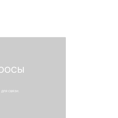
росы
 для связи.