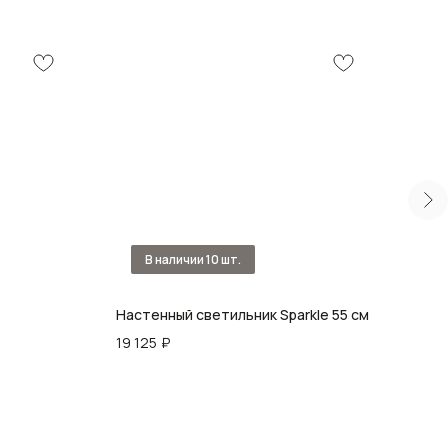
Настенный светильник Sparkle 55 см
Бра 
см
19 125
₽
12 6