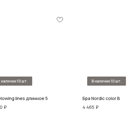
lowing lines длинное 5
Бра Nordic color B
40
₽
4 465
₽