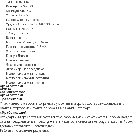
Тип цоколя: E14
Размер, см: 25 × 70
Артикул: B4015-4
Страна: Китай
Изготовитель: VI Home
Средний срок службы: 50 000 часов
Напряжение: 220В
3D модель: есть
Гарантия: 1 год
Материал: Металл, ХруСталь
Площадь освещения: 1-5 м2
Стиль: неоклассика
Корпус: Латунь
Количество ламп: 3
Установка: настенный
Дизайнер: Не определено
Место применения: спальня
Место применения: гостиная
Место применения: кухня
Сроки доставки
Оплата
Хранение товара
Сроки доставки
3 рабочих дня
У нас имеется складская программа с укороченным сроком доставки — до адреса в г.
Санкт-Петербург или пункта приёма ТК в г. Санкт-Петербург.
45 рабочих дней
Стандартный срок поставки составляет 45 рабочих дней. Логистическая цепочка каждого
заказа предусматривает трёхступенчатый контроль качества, поэтому стандартный срок
доставки составляет 45 рабочих дней.
Работаем по системе предзаказа.