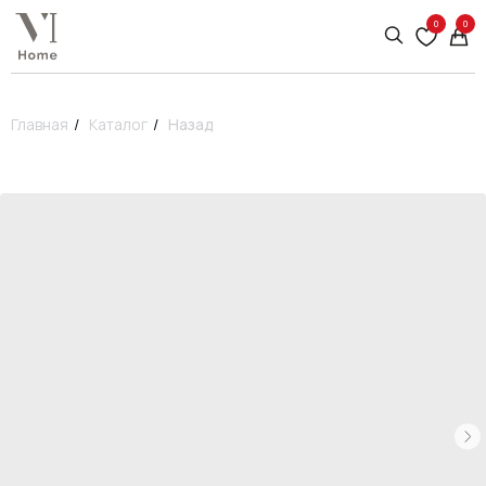
0
0
Главная
/
Каталог
/
Назад