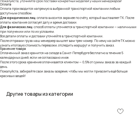
Пожалуйста, уточняйте срок поставки конкретных моделей у наших менеджеров!
Оплата
Оплата производится напрямую в выбранной транспортной компании любым
доступным способом.
Для юридических лиц:
оплата вносится заранее по счёту, который выставляет ТК. После
оплаты компания согласует дату и время доставки.
Для физических лиц:
способ оплаты уточняется в транспортной компании — наличными
при получении или по их условиям.
Все детали оплаты и доставки уточняйте в транспортной компании.
После отправки груза наш менеджер вышлет вам трек-номер. По нему на сайте ТК можно
узнать итоговую стоимость перевозки, отследить маршрут и получить заказ.
Хранение товара
Оплаченный заказ хранится на складе в Санкт-Петербурге бесплатно в течение 5
календарных дней, если не согласовано иное.
После этого срока хранение оплачивается клиентом — 0,5% от суммы заказа за каждый
день.
Пожалуйста, забирайте свои заказы вовремя, чтобы мы могли привозить ещё больше
красивых вещей!
Другие товары из категории