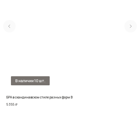
БРА в скандинавском стиле разных форм B
Гип
5 355
₽
24 