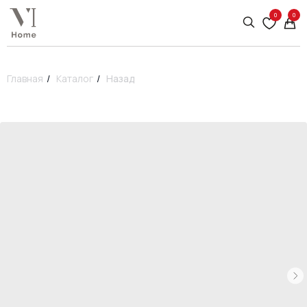
0
0
Главная
/
Каталог
/
Назад