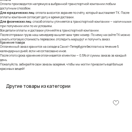
Оплата производится напрямую в выбранной транспортной компании любым
доступным способом.
Для юридических лиц:
оплата вносится заранее по счёту, который выставляет ТК. После
оплаты компания согласует дату и время доставки.
Для физических лиц:
способ оплаты уточняется в транспортной компании — наличными
при получении или по их условиям.
Все детали оплаты и доставки уточняйте в транспортной компании.
После отправки груза наш менеджер вышлет вам трек-номер. По нему на сайте ТК можно
узнать итоговую стоимость перевозки, отследить маршрут и получить заказ.
Хранение товара
Оплаченный заказ хранится на складе в Санкт-Петербурге бесплатно в течение 5
календарных дней, если не согласовано иное.
После этого срока хранение оплачивается клиентом — 0,5% от суммы заказа за каждый
день.
Пожалуйста, забирайте свои заказы вовремя, чтобы мы могли привозить ещё больше
красивых вещей!
Другие товары из категории