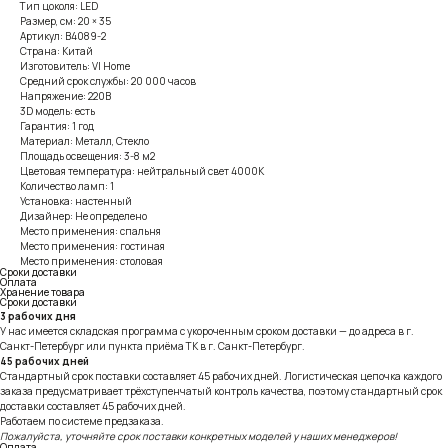
Тип цоколя: LED
Размер, см: 20 × 35
Артикул: B4089-2
Страна: Китай
Изготовитель: VI Home
Средний срок службы: 20 000 часов
Напряжение: 220В
3D модель: есть
Гарантия: 1 год
Материал: Металл, Стекло
Площадь освещения: 3-8 м2
Цветовая температура: нейтральный свет 4000К
Количество ламп: 1
Установка: настенный
Дизайнер: Не определено
Место применения: спальня
Место применения: гостиная
Место применения: столовая
Сроки доставки
Оплата
Хранение товара
Сроки доставки
3 рабочих дня
У нас имеется складская программа с укороченным сроком доставки — до адреса в г.
Санкт-Петербург или пункта приёма ТК в г. Санкт-Петербург.
45 рабочих дней
Стандартный срок поставки составляет 45 рабочих дней. Логистическая цепочка каждого
заказа предусматривает трёхступенчатый контроль качества, поэтому стандартный срок
доставки составляет 45 рабочих дней.
Работаем по системе предзаказа.
Пожалуйста, уточняйте срок поставки конкретных моделей у наших менеджеров!
Оплата