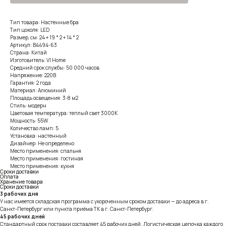
Тип товара: Настенные бра
Тип цоколя: LED
Размер, см: 24 + 19 * 2 + 14 * 2
Артикул: B4494-63
Страна: Китай
Изготовитель: VI Home
Средний срок службы: 50 000 часов
Напряжение: 220В
Гарантия: 2 года
Материал: Алюминий
Площадь освещения: 3-8 м2
Стиль: модерн
Цветовая температура: теплый свет 3000К
Мощность: 55W
Количество ламп: 5
Установка: настенный
Дизайнер: Не определено
Место применения: спальня
Место применения: гостиная
Место применения: кухня
Сроки доставки
Оплата
Хранение товара
Сроки доставки
3 рабочих дня
У нас имеется складская программа с укороченным сроком доставки — до адреса в г.
Санкт-Петербург или пункта приёма ТК в г. Санкт-Петербург.
45 рабочих дней
Стандартный срок поставки составляет 45 рабочих дней. Логистическая цепочка каждого