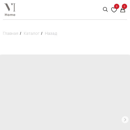
0
0
Главная
/
Каталог
/
Назад