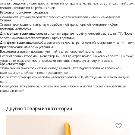
заказа предусматривает трёхступенчатый контроль качества, поэтому стандартный срок
доставки составляет 45 рабочих дней.
Работаем по системе предзаказа.
Пожалуйста, уточняйте срок поставки конкретных моделей у наших менеджеров!
Оплата
Оплата производится напрямую в выбранной транспортной компании любым
доступным способом.
Для юридических лиц:
оплата вносится заранее по счёту, который выставляет ТК. После
оплаты компания согласует дату и время доставки.
Для физических лиц:
способ оплаты уточняется в транспортной компании — наличными
при получении или по их условиям.
Все детали оплаты и доставки уточняйте в транспортной компании.
После отправки груза наш менеджер вышлет вам трек-номер. По нему на сайте ТК можно
узнать итоговую стоимость перевозки, отследить маршрут и получить заказ.
Хранение товара
Оплаченный заказ хранится на складе в Санкт-Петербурге бесплатно в течение 5
календарных дней, если не согласовано иное.
После этого срока хранение оплачивается клиентом — 0,5% от суммы заказа за каждый
день.
Пожалуйста, забирайте свои заказы вовремя, чтобы мы могли привозить ещё больше
красивых вещей!
Другие товары из категории