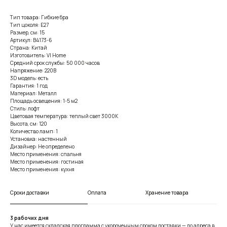
Тип товара: Гибкие бра
Тип цоколя: E27
Размер, см: 15
Артикул: B4173-6
Страна: Китай
Изготовитель: VI Home
Средний срок службы: 50 000 часов
Напряжение: 220В
3D модель: есть
Гарантия: 1 год
Материал: Металл
Площадь освещения: 1-5 м2
Стиль: лофт
Цветовая температура: теплый свет 3000К
Высота, см: 120
Количество ламп: 1
Установка: настенный
Дизайнер: Не определено
Место применения: спальня
Место применения: гостиная
Место применения: кухня
Сроки доставки
Оплата
Хранение товара
3 рабочих дня
У нас имеется складская программа с укороченным сроком доставки — до адреса в