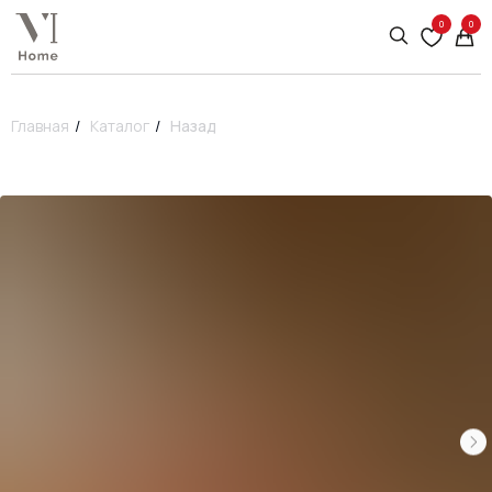
0
0
Главная
/
Каталог
/
Назад