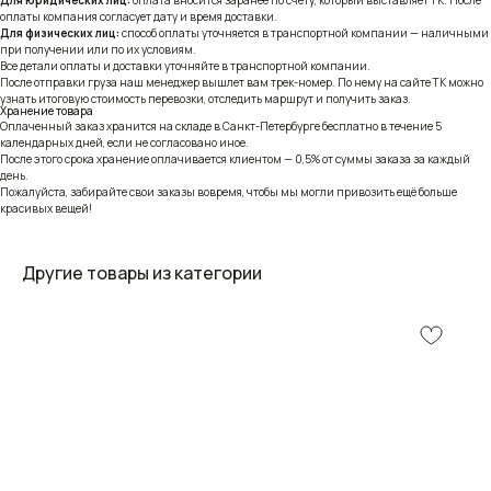
оплаты компания согласует дату и время доставки.
Для физических лиц:
способ оплаты уточняется в транспортной компании — наличными
при получении или по их условиям.
Все детали оплаты и доставки уточняйте в транспортной компании.
После отправки груза наш менеджер вышлет вам трек-номер. По нему на сайте ТК можно
узнать итоговую стоимость перевозки, отследить маршрут и получить заказ.
Хранение товара
Оплаченный заказ хранится на складе в Санкт-Петербурге бесплатно в течение 5
календарных дней, если не согласовано иное.
После этого срока хранение оплачивается клиентом — 0,5% от суммы заказа за каждый
день.
Пожалуйста, забирайте свои заказы вовремя, чтобы мы могли привозить ещё больше
красивых вещей!
Другие товары из категории