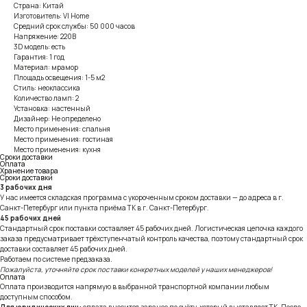
Страна: Китай
Изготовитель: VI Home
Средний срок службы: 50 000 часов
Напряжение: 220В
3D модель: есть
Гарантия: 1 год
Материал: мрамор
Площадь освещения: 1-5 м2
Стиль: неоклассика
Количество ламп: 2
Установка: настенный
Дизайнер: Не определено
Место применения: спальня
Место применения: гостиная
Место применения: кухня
Сроки доставки
Оплата
Хранение товара
Сроки доставки
3 рабочих дня
У нас имеется складская программа с укороченным сроком доставки — до адреса в г.
Санкт-Петербург или пункта приёма ТК в г. Санкт-Петербург.
45 рабочих дней
Стандартный срок поставки составляет 45 рабочих дней. Логистическая цепочка каждого
заказа предусматривает трёхступенчатый контроль качества, поэтому стандартный срок
доставки составляет 45 рабочих дней.
Работаем по системе предзаказа.
Пожалуйста, уточняйте срок поставки конкретных моделей у наших менеджеров!
Оплата
Оплата производится напрямую в выбранной транспортной компании любым
доступным способом.
Для юридических лиц:
оплата вносится заранее по счёту, который выставляет ТК. После