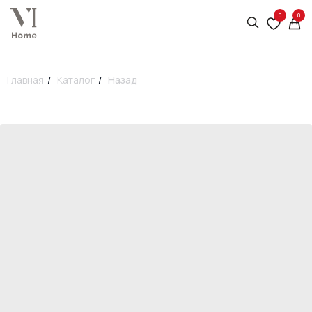
0
0
Главная
/
Каталог
/
Назад