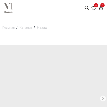
0
0
Главная
/
Каталог
/
Назад