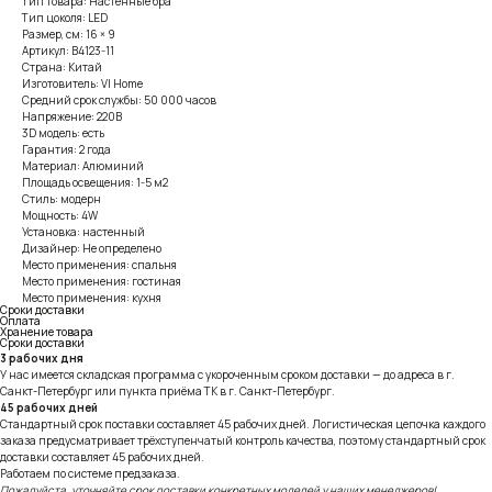
Тип товара: Настенные бра
Тип цоколя: LED
Размер, см: 16 × 9
Артикул: B4123-11
Страна: Китай
Изготовитель: VI Home
Средний срок службы: 50 000 часов
Напряжение: 220В
3D модель: есть
Гарантия: 2 года
Материал: Алюминий
Площадь освещения: 1-5 м2
Стиль: модерн
Мощность: 4W
Установка: настенный
Дизайнер: Не определено
Место применения: спальня
Место применения: гостиная
Место применения: кухня
Сроки доставки
Оплата
Хранение товара
Сроки доставки
3 рабочих дня
У нас имеется складская программа с укороченным сроком доставки — до адреса в г.
Санкт-Петербург или пункта приёма ТК в г. Санкт-Петербург.
45 рабочих дней
Стандартный срок поставки составляет 45 рабочих дней. Логистическая цепочка каждого
заказа предусматривает трёхступенчатый контроль качества, поэтому стандартный срок
доставки составляет 45 рабочих дней.
Работаем по системе предзаказа.
Пожалуйста, уточняйте срок поставки конкретных моделей у наших менеджеров!