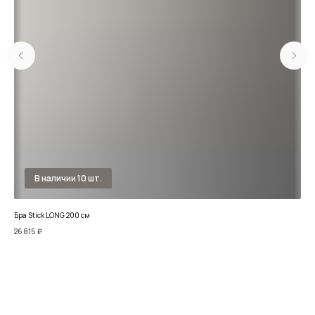
Бра Stick LONG 200 см
Бра 
26 815
₽
18 