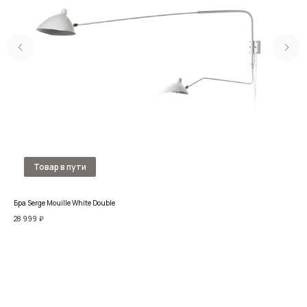
Бра Serge Mouille White Double
Бра 
28 999
₽
25 2