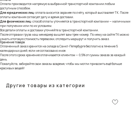
Оплата производится напрямую в выбранной транспортной компании любым
доступным способом.
Для юридических лиц:
оплата вносится заранее по счёту, который выставляет ТК. После
оплаты компания согласует дату и время доставки.
Для физических лиц:
способ оплаты уточняется в транспортной компании — наличными
при получении или по их условиям.
Все детали оплаты и доставки уточняйте в транспортной компании.
После отправки груза наш менеджер вышлет вам трек-номер. По нему на сайте ТК можно
узнать итоговую стоимость перевозки, отследить маршрут и получить заказ.
Хранение товара
Оплаченный заказ хранится на складе в Санкт-Петербурге бесплатно в течение 5
календарных дней, если не согласовано иное.
После этого срока хранение оплачивается клиентом — 0,5% от суммы заказа за каждый
день.
Пожалуйста, забирайте свои заказы вовремя, чтобы мы могли привозить ещё больше
красивых вещей!
Другие товары из категории