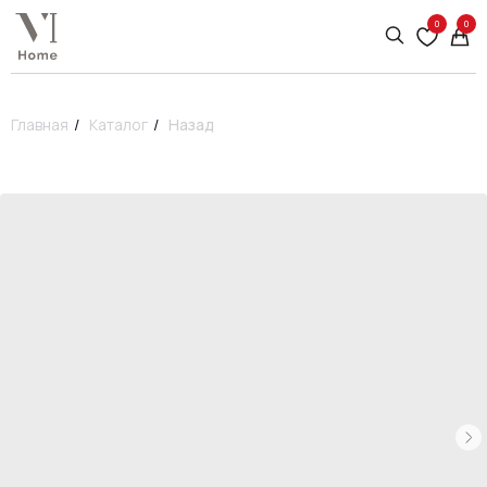
0
0
Главная
/
Каталог
/
Назад