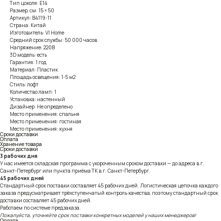
Тип цоколя: E14
Размер, см: 15 × 50
Артикул: B4119-11
Страна: Китай
Изготовитель: VI Home
Средний срок службы: 50 000 часов
Напряжение: 220В
3D модель: есть
Гарантия: 1 год
Материал: Пластик
Площадь освещения: 1-5 м2
Стиль: лофт
Количество ламп: 1
Установка: настенный
Дизайнер: Не определено
Место применения: спальня
Место применения: гостиная
Место применения: кухня
Сроки доставки
Оплата
Хранение товара
Сроки доставки
3 рабочих дня
У нас имеется складская программа с укороченным сроком доставки — до адреса в г.
Санкт-Петербург или пункта приёма ТК в г. Санкт-Петербург.
45 рабочих дней
Стандартный срок поставки составляет 45 рабочих дней. Логистическая цепочка каждого
заказа предусматривает трёхступенчатый контроль качества, поэтому стандартный срок
доставки составляет 45 рабочих дней.
Работаем по системе предзаказа.
Пожалуйста, уточняйте срок поставки конкретных моделей у наших менеджеров!
Оплата