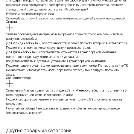
Стандартный срок поставки составляет 45 рабочих дней. Логистическая цепочка
каждого заказа предусматривает трёхступенчатый контроль качества, поэтому
стандартный срок доставки составляет 45 рабочих дней.
Работаем по системе предзаказа.
Пожалуйста, уточняйте срок поставки конкретных моделей у наших менеджеров!
Оплата
Оплата производится напрямую в выбранной транспортной компании любым
доступным способом.
Для юридических лиц:
оплата вносится заранее по счёту, который выставляет ТК.
После оплаты компания согласует дату и время доставки.
Для физических лиц:
способ оплаты уточняется в транспортной компании —
наличными при получении или по их условиям.
Все детали оплаты и доставки уточняйте в транспортной компании.
После отправки груза наш менеджер вышлет вам трек-номер. По нему на сайте ТК
можно узнать итоговую стоимость перевозки, отследить маршрут и получить
заказ.
Хранение товара
Оплаченный заказ хранится на складе в Санкт-Петербурге бесплатно в течение 5
календарных дней, если не согласовано иное.
После этого срока хранение оплачивается клиентом — 0,5% от суммы заказа за
каждый день.
Пожалуйста, забирайте свои заказы вовремя, чтобы мы могли привозить ещё
больше красивых вещей!
Другие товары из категории