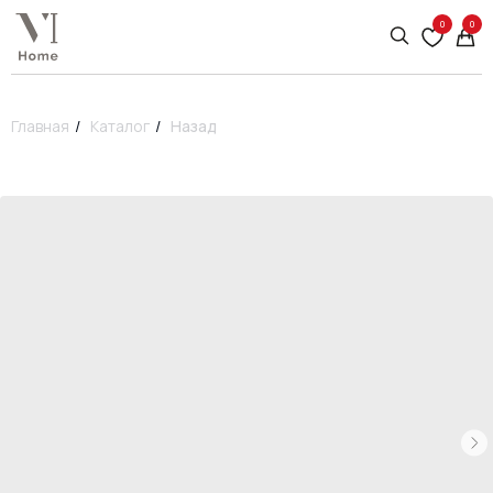
0
0
Главная
/
Каталог
/
Назад