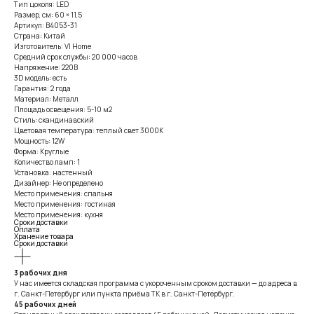
Тип цоколя: LED
Размер, см: 60 × 11,5
Артикул: B4053-31
Страна: Китай
Изготовитель: VI Home
Средний срок службы: 20 000 часов
Напряжение: 220В
3D модель: есть
Гарантия: 2 года
Материал: Металл
Площадь освещения: 5-10 м2
Стиль: скандинавский
Цветовая температура: теплый свет 3000К
Мощность: 12W
Форма: Круглые
Количество ламп: 1
Установка: настенный
Дизайнер: Не определено
Место применения: спальня
Место применения: гостиная
Место применения: кухня
Сроки доставки
Оплата
Хранение товара
Сроки доставки
3 рабочих дня
У нас имеется складская программа с укороченным сроком доставки — до адреса в
г. Санкт-Петербург или пункта приёма ТК в г. Санкт-Петербург.
45 рабочих дней