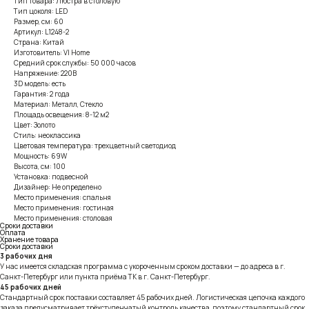
Тип товара: Люстра в столовую
Тип цоколя: LED
Размер, см: 60
Артикул: L1248-2
Страна: Китай
Изготовитель: VI Home
Средний срок службы: 50 000 часов
Напряжение: 220В
3D модель: есть
Гарантия: 2 года
Материал: Металл, Стекло
Площадь освещения: 8-12 м2
Цвет: Золото
Стиль: неоклассика
Цветовая температура: трехцветный светодиод
Мощность: 69W
Высота, см: 100
Установка: подвесной
Дизайнер: Не определено
Место применения: спальня
Место применения: гостиная
Место применения: столовая
Сроки доставки
Оплата
Хранение товара
Сроки доставки
3 рабочих дня
У нас имеется складская программа с укороченным сроком доставки — до адреса в г.
Санкт-Петербург или пункта приёма ТК в г. Санкт-Петербург.
45 рабочих дней
Стандартный срок поставки составляет 45 рабочих дней. Логистическая цепочка каждого
заказа предусматривает трёхступенчатый контроль качества, поэтому стандартный срок