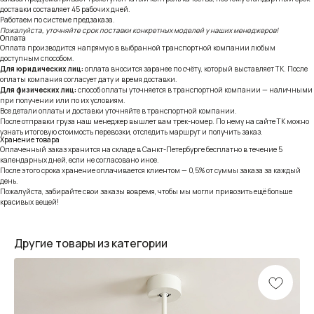
доставки составляет 45 рабочих дней.
Работаем по системе предзаказа.
Пожалуйста, уточняйте срок поставки конкретных моделей у наших менеджеров!
Оплата
Оплата производится напрямую в выбранной транспортной компании любым
доступным способом.
Для юридических лиц:
оплата вносится заранее по счёту, который выставляет ТК. После
оплаты компания согласует дату и время доставки.
Для физических лиц:
способ оплаты уточняется в транспортной компании — наличными
при получении или по их условиям.
Все детали оплаты и доставки уточняйте в транспортной компании.
После отправки груза наш менеджер вышлет вам трек-номер. По нему на сайте ТК можно
узнать итоговую стоимость перевозки, отследить маршрут и получить заказ.
Хранение товара
Оплаченный заказ хранится на складе в Санкт-Петербурге бесплатно в течение 5
календарных дней, если не согласовано иное.
После этого срока хранение оплачивается клиентом — 0,5% от суммы заказа за каждый
день.
Пожалуйста, забирайте свои заказы вовремя, чтобы мы могли привозить ещё больше
красивых вещей!
Другие товары из категории