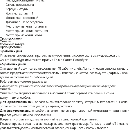
Площадь освещения: 1-5 м2
Стиль: неоклассика
Корпус: Латунь
Количество ламп: 1
Установка: настенный
Дизайнер: Не определено
Место применения: спальня
Место применения: гостиная
Место применения: кухня
Сроки доставки
Оплата
Хранение товара
Сроки доставки
3 рабочих дня
У нас имеется складская программа с укороченным сроком доставки — до адреса в г.
Санкт-Петербург или пункта приёма ТК в г. Санкт-Петербург.
45 рабочих дней
Стандартный срок поставки составляет 45 рабочих дней. Логистическая цепочка каждого
заказа предусматривает трёхступенчатый контроль качества, поэтому стандартный срок
доставки составляет 45 рабочих дней.
Работаем по системе предзаказа.
Пожалуйста, уточняйте срок поставки конкретных моделей у наших менеджеров!
Оплата
Оплата производится напрямую в выбранной транспортной компании любым
доступным способом.
Для юридических лиц:
оплата вносится заранее по счёту, который выставляет ТК. После
оплаты компания согласует дату и время доставки.
Для физических лиц:
способ оплаты уточняется в транспортной компании — наличными
при получении или по их условиям.
Все детали оплаты и доставки уточняйте в транспортной компании.
После отправки груза наш менеджер вышлет вам трек-номер. По нему на сайте ТК можно
узнать итоговую стоимость перевозки, отследить маршрут и получить заказ.