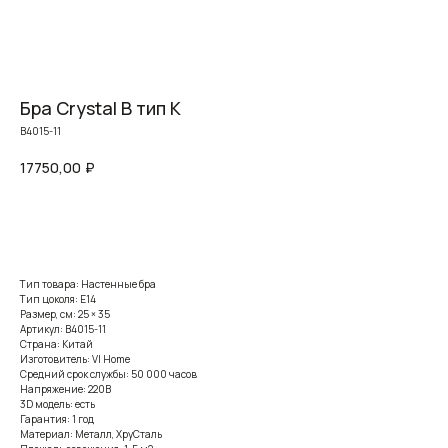
Бра Crystal B тип K
B4015-11
17750,00
₽
Заказать
Тип товара: Настенные бра
Тип цоколя: E14
Размер, см: 25 × 35
Артикул: B4015-11
Страна: Китай
Изготовитель: VI Home
Средний срок службы: 50 000 часов
Напряжение: 220В
3D модель: есть
Гарантия: 1 год
Материал: Металл, ХруСталь